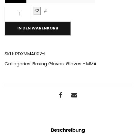
R
D
X
F
IN DEN WARENKORB
1
2
M
M
SKU:
RDXMMA002-L
A
Categories:
Boxing Gloves
,
Gloves - MMA
G
r
a
p
p
l
i
n
g
G
l
Beschreibung
o