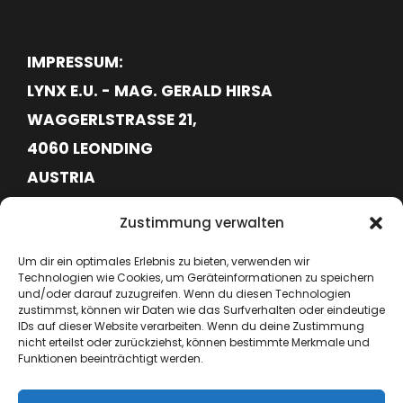
IMPRESSUM:
LYNX E.U. - MAG. GERALD HIRSA
WAGGERLSTRASSE 21,
4060 LEONDING
AUSTRIA
FN620113G
Zustimmung verwalten
ATU76715645
Um dir ein optimales Erlebnis zu bieten, verwenden wir
Technologien wie Cookies, um Geräteinformationen zu speichern
+43 664 6417362
und/oder darauf zuzugreifen. Wenn du diesen Technologien
zustimmst, können wir Daten wie das Surfverhalten oder eindeutige
IDs auf dieser Website verarbeiten. Wenn du deine Zustimmung
hello@lynx-boxing.com
nicht erteilst oder zurückziehst, können bestimmte Merkmale und
Funktionen beeinträchtigt werden.