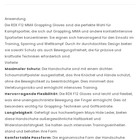
v
e
s
Anwendung
M
Die RDX F12 MMA Grappling Gloves sind die perfekte Wahl für
e
Kampfsportler, die sich auf Grappling, MMA und andere kontaktintensive
n
Sportarten konzentrieren. Sie eignen sich hervorragend für den Einsatz im
g
Training, Sparring und Wettkampf. Durch ihr durchdachtes Design bieten
e
sie sowohl Schutz als auch Bewegungsfreiheit, die für präzise und
kraftvolle Techniken erforderlich sind.
Vorteile
Maximaler Schutz:
Die Handschuhe sind mit einem dichten
Schaumstoffpolster ausgestattet, das Ihre Knöchel und Hände schützt,
ohne die Beweglichkeit zu beeinträchtigen. Dies minimiert das
Verletzungsrisiko und ermöglicht intensives Training.
Hervorragende Flexibilität:
Die RDX F12 Gloves sind leicht und flexibel,
was eine uneingeschränkte Bewegung der Finger ermöglicht. Dies ist
besonders wichtig für Grappling-Techniken und Griffkontrolle.
Langlebigkeit:
Gefertigt aus hochwertigem Maya Hide Leder, bieten
diese Handschuhe außergewöhnliche Haltbarkeit und
Widerstandsfähigkeit. Sie halten auch intensiven Trainingseinheiten
stand und behalten ihre Form.
Komfortable Passform:
Die ergonomische Form der Handschuhe