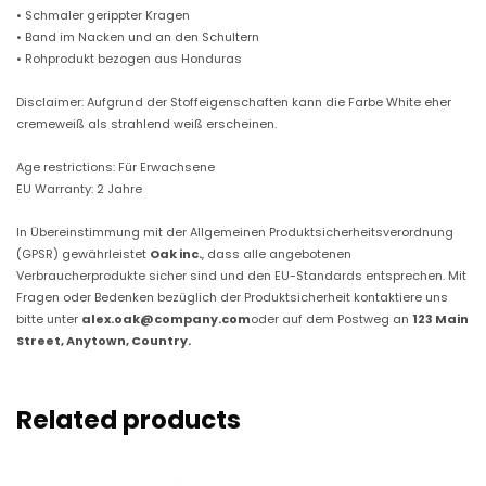
• Schmaler gerippter Kragen
• Band im Nacken und an den Schultern
• Rohprodukt bezogen aus Honduras
Disclaimer: Aufgrund der Stoffeigenschaften kann die Farbe White eher
cremeweiß als strahlend weiß erscheinen.
Age restrictions: Für Erwachsene
EU Warranty: 2 Jahre
In Übereinstimmung mit der Allgemeinen Produktsicherheitsverordnung
(GPSR) gewährleistet
Oak inc.
, dass alle angebotenen
Verbraucherprodukte sicher sind und den EU-Standards entsprechen. Mit
Fragen oder Bedenken bezüglich der Produktsicherheit kontaktiere uns
bitte unter
alex.oak@company.com
oder auf dem Postweg an
123 Main
Street, Anytown, Country.
Related products