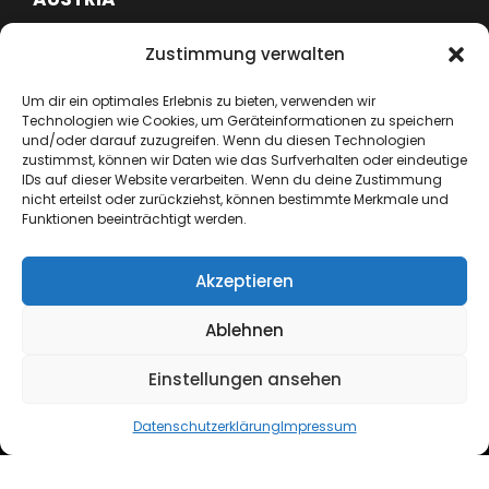
FN620113G
Zustimmung verwalten
ATU76715645
Um dir ein optimales Erlebnis zu bieten, verwenden wir
Technologien wie Cookies, um Geräteinformationen zu speichern
+43 664 6417362
und/oder darauf zuzugreifen. Wenn du diesen Technologien
zustimmst, können wir Daten wie das Surfverhalten oder eindeutige
IDs auf dieser Website verarbeiten. Wenn du deine Zustimmung
hello@lynx-boxing.com
nicht erteilst oder zurückziehst, können bestimmte Merkmale und
Funktionen beeinträchtigt werden.
Akzeptieren
Ablehnen
Einstellungen ansehen
Copyright ©2024 Lynx EU. All Rights Reserved.
Datenschutzerklärung
Impressum