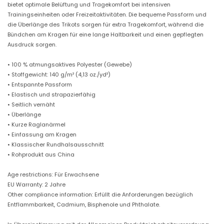
bietet optimale Belüftung und Tragekomfort bei intensiven
Trainingseinheiten oder Freizeitaktivitäten. Die bequeme Passform und
die Überlänge des Trikots sorgen für extra Tragekomfort, während die
Bündchen am Kragen für eine lange Haltbarkeit und einen gepflegten
Ausdruck sorgen.
• 100 % atmungsaktives Polyester (Gewebe)
• Stoffgewicht: 140 g/m² (4,13 oz./yd²)
• Entspannte Passform
• Elastisch und strapazierfähig
• Seitlich vernäht
• Überlänge
• Kurze Raglanärmel
• Einfassung am Kragen
• Klassischer Rundhalsausschnitt
• Rohprodukt aus China
Age restrictions: Für Erwachsene
EU Warranty: 2 Jahre
Other compliance information: Erfüllt die Anforderungen bezüglich
Entflammbarkeit, Cadmium, Bisphenole und Phthalate.