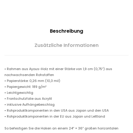
n
n
Beschreibung
e
Zusätzliche Informationen
:
€
• Rahmen aus Ayous-Holz mit einer Stärke von 1,9 cm (0,75″) aus
nachwachsenden Rohstoffen
• Papierstärke: 0,26 mm (10,3 mil)
3
• Papiergewicht: 189 g/m²
• Leichtgewichtig
• Frontschutzfolie aus Acrylit
4
• inklusive Aufhängebeschlag
• Rohproduktkomponenten in den USA aus Japan und den USA
• Rohproduktkomponenten in der EU aus Japan und Lettland
.
So befestigen Sie die Haken an einem 24″ × 36″ großen horizontalen