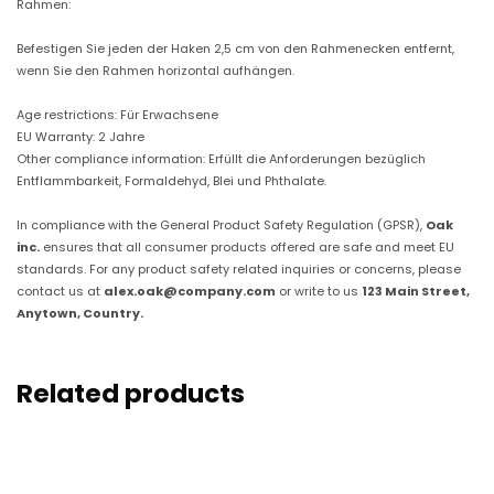
Rahmen:
0
Befestigen Sie jeden der Haken 2,5 cm von den Rahmenecken entfernt,
wenn Sie den Rahmen horizontal aufhängen.
0
Age restrictions: Für Erwachsene
EU Warranty: 2 Jahre
b
Other compliance information: Erfüllt die Anforderungen bezüglich
Entflammbarkeit, Formaldehyd, Blei und Phthalate.
i
In compliance with the General Product Safety Regulation (GPSR),
Oak
inc.
ensures that all consumer products offered are safe and meet EU
standards. For any product safety related inquiries or concerns, please
s
contact us at
alex.oak@company.com
or write to us
123 Main Street,
Anytown, Country.
€
Related products
5