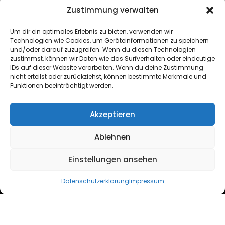
FN620113G
Zustimmung verwalten
ATU76715645
Um dir ein optimales Erlebnis zu bieten, verwenden wir
Technologien wie Cookies, um Geräteinformationen zu speichern
+43 664 6417362
und/oder darauf zuzugreifen. Wenn du diesen Technologien
zustimmst, können wir Daten wie das Surfverhalten oder eindeutige
IDs auf dieser Website verarbeiten. Wenn du deine Zustimmung
hello@lynx-boxing.com
nicht erteilst oder zurückziehst, können bestimmte Merkmale und
Funktionen beeinträchtigt werden.
Akzeptieren
Ablehnen
Einstellungen ansehen
Copyright ©2024 Lynx EU. All Rights Reserved.
Datenschutzerklärung
Impressum