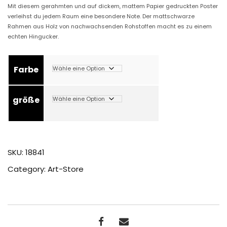
Mit diesem gerahmten und auf dickem, mattem Papier gedruckten Poster
r
verleihst du jedem Raum eine besondere Note. Der mattschwarze
Rahmen aus Holz von nachwachsenden Rohstoffen macht es zu einem
echten Hingucker.
e
Farbe
i
größe
s
s
SKU:
18841
p
Category:
Art-Store
a