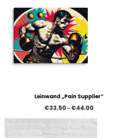
3
.
5
0
Leinwand „Pain Supplier“
P
€
33.50
€
44.00
–
r
e
i