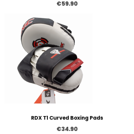
€
59.90
RDX T1 Curved Boxing Pads
€
34.90