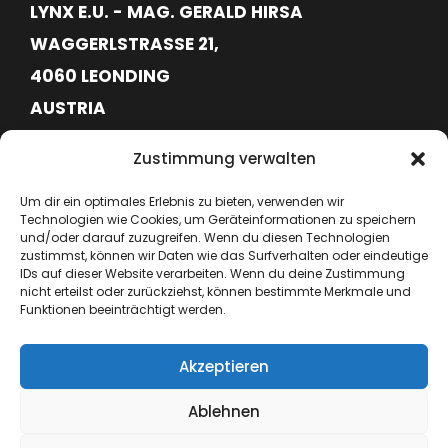
LYNX E.U. - MAG. GERALD HIRSA
WAGGERLSTRASSE 21,
4060 LEONDING
AUSTRIA
FN620113G
Zustimmung verwalten
ATU76715645
Um dir ein optimales Erlebnis zu bieten, verwenden wir
Technologien wie Cookies, um Geräteinformationen zu speichern
+43 664 6417362
und/oder darauf zuzugreifen. Wenn du diesen Technologien
zustimmst, können wir Daten wie das Surfverhalten oder eindeutige
IDs auf dieser Website verarbeiten. Wenn du deine Zustimmung
hello@lynx-boxing.com
nicht erteilst oder zurückziehst, können bestimmte Merkmale und
Funktionen beeinträchtigt werden.
Akzeptieren
Ablehnen