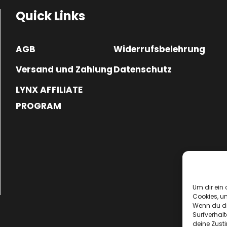
Quick Links
AGB
Widerrufsbelehrung
Versand und Zahlung
Datenschutz
LYNX AFFILIATE
PROGRAM
Um dir ein 
Cookies, u
Wenn du di
Surfverhalt
deine Zust