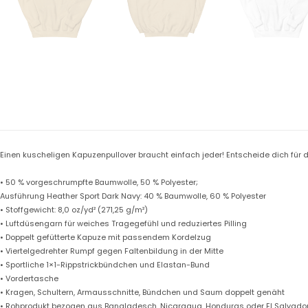
Einen kuscheligen Kapuzenpullover braucht einfach jeder! Entscheide dich für d
• 50 % vorgeschrumpfte Baumwolle, 50 % Polyester;
Ausführung Heather Sport Dark Navy: 40 % Baumwolle, 60 % Polyester
• Stoffgewicht: 8,0 oz/yd² (271,25 g/m²)
• Luftdüsengarn für weiches Tragegefühl und reduziertes Pilling
• Doppelt gefütterte Kapuze mit passendem Kordelzug
• Viertelgedrehter Rumpf gegen Faltenbildung in der Mitte
• Sportliche 1×1-Rippstrickbündchen und Elastan-Bund
• Vordertasche
• Kragen, Schultern, Armausschnitte, Bündchen und Saum doppelt genäht
• Rohprodukt bezogen aus Bangladesch, Nicaragua, Honduras oder El Salvado