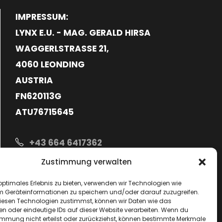
IMPRESSUM:
LYNX E.U. - MAG. GERALD HIRSA
WAGGERLSTRASSE 21,
4060 LEONDING
AUSTRIA
FN620113G
ATU76715645
+43 664 6417362
Zustimmung verwalten
hello@lynx-boxing.com
optimales Erlebnis zu bieten, verwenden wir Technologien wie
m Geräteinformationen zu speichern und/oder darauf zuzugreifen.
esen Technologien zustimmst, können wir Daten wie das
en oder eindeutige IDs auf dieser Website verarbeiten. Wenn du
immung nicht erteilst oder zurückziehst, können bestimmte Merkmale