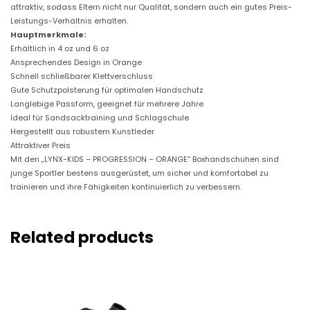
c
attraktiv, sodass Eltern nicht nur Qualität, sondern auch ein gutes Preis-
h
Leistungs-Verhältnis erhalten.
l
Hauptmerkmale:
u
Erhältlich in 4 oz und 6 oz
s
Ansprechendes Design in Orange
s
Schnell schließbarer Klettverschluss
M
Gute Schutzpolsterung für optimalen Handschutz
e
Langlebige Passform, geeignet für mehrere Jahre
n
Ideal für Sandsacktraining und Schlagschule
g
Hergestellt aus robustem Kunstleder
e
Attraktiver Preis
Mit den „LYNX-KIDS – PROGRESSION – ORANGE“ Boxhandschuhen sind
junge Sportler bestens ausgerüstet, um sicher und komfortabel zu
trainieren und ihre Fähigkeiten kontinuierlich zu verbessern.
Related products