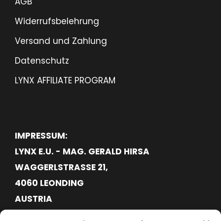
AGB
€
0
Widerrufsbelehrung
6
.
4
Versand und Zahlung
.
Datenschutz
9
LYNX AFFILIATE PROGRAM
0
IMPRESSUM:
LYNX E.U. - MAG. GERALD HIRSA
WAGGERLSTRASSE 21,
4060 LEONDING
AUSTRIA
FN620113G