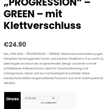
„PROGRESSION“ –
GREEN – mit
Klettverschluss
€
24.90
Die „LYNX-KIDS – PROGRESSION – ORANGE“ Boxhandschuhe bieten jungen
Kämpfern hervorragenden Schutz und Komfort. Erhältlich in 4 oz und 6 oz,
überzeugen sie durch ein ansprechendes Design und einen schnell
schließbaren Klettverschluss. Ideal für Sandsacktraining und
Schlagschule, robust und aus hochwertigem Kunstleder. Diese
Handschuhe bieten langanhaltende Passform und sind zudem preislich
attraktiv.
Onzes
Zurücksetzen