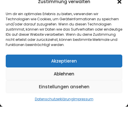
Zustimmung verwalten
ATU76715645
Um dir ein optimales Erlebnis zu bieten, verwenden wir
Technologien wie Cookies, um Geräteinformationen zu speichern
+43 664 6417362
und/oder darauf zuzugreifen. Wenn du diesen Technologien
zustimmst, können wir Daten wie das Surfverhalten oder eindeutige
IDs auf dieser Website verarbeiten. Wenn du deine Zustimmung
hello@lynx-boxing.com
nicht erteilst oder zurückziehst, können bestimmte Merkmale und
Funktionen beeinträchtigt werden.
Akzeptieren
Ablehnen
Einstellungen ansehen
Copyright ©2024 Lynx EU. All Rights Reserved.
Datenschutzerklärung
Impressum