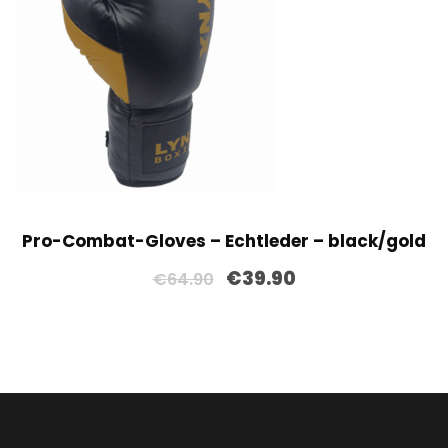
Pro-Combat-Gloves – Echtleder – black/gold
U
A
€
39.90
€
64.90
r
k
s
t
p
u
r
e
ü
l
n
l