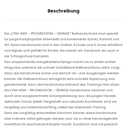
O
N
Beschreibung
"
-
G
R
Die „LYNX-KIDS – PROGRESSION – ORANGE“ Boxhandschuhe sind speziell
E
für junge Kampfsportler entwickelt und kombinieren Schutz, Komfort und
E
Stil. Diese Handschuhe sind in den Größen 4 Unzen und 6 Unzen erhältlich
N
und eignen sich perfekt für Kinder, die sowohl am Sandsack als auch in
-
der Schlagschule trainieren.
m
Das ansprechende orangefarbene Design macht sie zu einem echten
i
Hingucker, während der schnell schließbare Klettverschluss dafür sorgt,
t
dass die Handschuhe sicher und einfach an- und ausgezogen werden
K
können. Der Klettverschluss ermöglicht eine schnelle Anpassung und
l
gewährleistet, dass die Handschuhe während des Trainings fest sitzen.
e
Die LYNX-KIDS – PROGRESSION – ORANGE Handschuhe zeichnen sich
t
durch eine ausgezeichnete Schutzpolsterung aus, die jungen Händen
t
optimalen Schutz bietet. Hergestellt aus robustem Kunstleder, sind sie
v
langlebig und widerstandsfähig, selbst bei intensivem Training.
e
Dank der sorgfältig entwickelten Passform können diese Handschuhe
r
über mehrere Jahre getragen werden, was sie zu einer hervorragenden
s
Investition für wachsende Kämpfer macht. Zusätzlich sind sie preislich