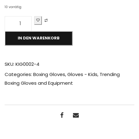
10 vorrätig
L
Y
N
X
IN DEN WARENKORB
-
K
I
D
SKU:
KIG0002-4
S
Categories:
Boxing Gloves
,
Gloves - Kids
,
Trending
-
"
Boxing Gloves and Equipment
P
R
O
G
R
E
S
S
I