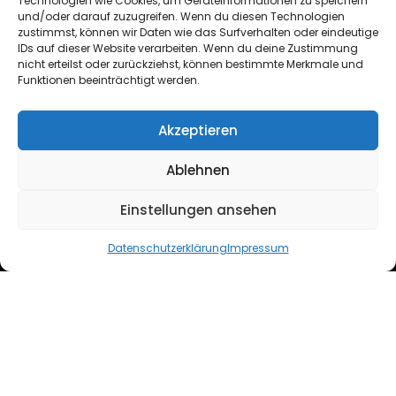
Technologien wie Cookies, um Geräteinformationen zu speichern
+43 664 6417362
und/oder darauf zuzugreifen. Wenn du diesen Technologien
zustimmst, können wir Daten wie das Surfverhalten oder eindeutige
IDs auf dieser Website verarbeiten. Wenn du deine Zustimmung
hello@lynx-boxing.com
nicht erteilst oder zurückziehst, können bestimmte Merkmale und
Funktionen beeinträchtigt werden.
Akzeptieren
Ablehnen
Einstellungen ansehen
Copyright ©2024 Lynx EU. All Rights Reserved.
Datenschutzerklärung
Impressum