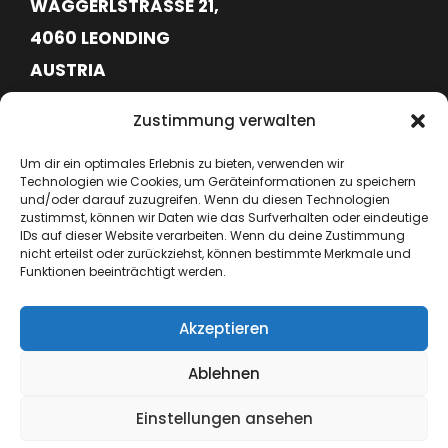
WAGGERLSTRASSE 21,
4060 LEONDING
AUSTRIA
FN620113G
Zustimmung verwalten
ATU76715645
Um dir ein optimales Erlebnis zu bieten, verwenden wir
Technologien wie Cookies, um Geräteinformationen zu speichern
+43 664 6417362
und/oder darauf zuzugreifen. Wenn du diesen Technologien
zustimmst, können wir Daten wie das Surfverhalten oder eindeutige
IDs auf dieser Website verarbeiten. Wenn du deine Zustimmung
hello@lynx-boxing.com
nicht erteilst oder zurückziehst, können bestimmte Merkmale und
Funktionen beeinträchtigt werden.
Akzeptieren
Ablehnen
Einstellungen ansehen
Copyright ©2024 Lynx EU. All Rights Reserved.